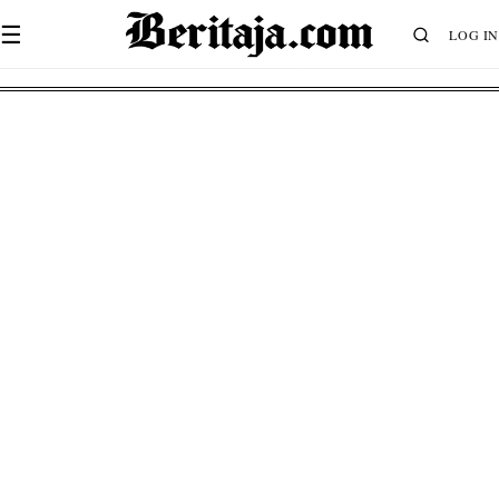
☰
LOG IN